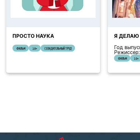
ПРОСТО НАУКА
Я ДЕЛАЮ
Год выпус
ФИЛЬМ
10+
СОЗИДАТЕЛЬНЫЙ ТРУД
Режиссер:
ФИЛЬМ
10+