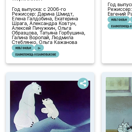
Год выпус
Год выпуска: с 2006-го
Режиссер:
Режиссер: Дарина Шмидт,
Евгений Р
Елена Галдобина, Екатерина
МУЛЬТФИЛЬМ
Шрага, Александра Ковтун,
ВЗАИМОПОМОЩЬ И 
Алексей Пичужкин, Ольга
Образцова, Татьяна Горбушина,
Галина Воропай, Людмила
Стеблянко, Ольга Кажанова
МУЛЬТФИЛЬМ
0+
ВЗАИМОПОМОЩЬ И ВЗАИМОУВАЖЕНИЕ