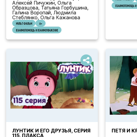
Алексей Пичужин, Ольга
ВЗАИМОПОМОЩЬ И 
Образцова, Татьяна Горбушина,
Галина Воропай, Людмила
Стеблянко, Ольга Кажанова
МУЛЬТФИЛЬМ
0+
ВЗАИМОПОМОЩЬ И ВЗАИМОУВАЖЕНИЕ
ЛУНТИК И ЕГО ДРУЗЬЯ, СЕРИЯ
ПЕТЯ И 
115, ПЛАКСА