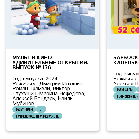
МУЛЬТ В КИНО.
БАРБОСКИ
УДИВИТЕЛЬНЫЕ ОТКРЫТИЯ.
КАПЕЛЬК
ВЫПУСК № 176
Год выпуск
Год выпуска: 2024
Режиссер:
Режиссер: Дмитрий Илюшин,
Алексей П
Роман Трамвай, Виктор
МУЛЬТФИЛЬМ
Глухушин, Марина Нефедова,
ВЗАИМОПОМОЩЬ И 
Алексей Бондарь, Наиль
Мубинов
МУЛЬТФИЛЬМ
0+
ВЗАИМОПОМОЩЬ И ВЗАИМОУВАЖЕНИЕ