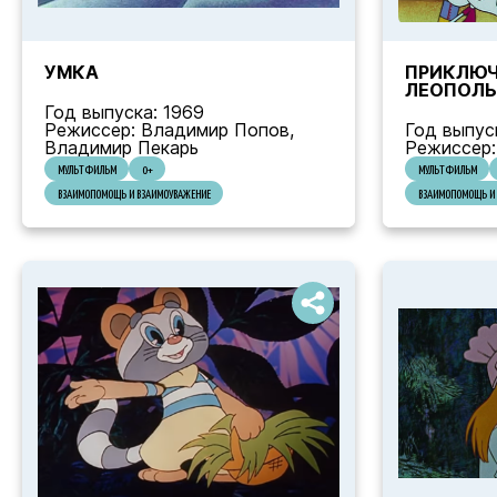
УМКА
ПРИКЛЮЧ
ЛЕОПОЛ
Год выпуска: 1969
Режиссер: Владимир Попов,
Год выпуск
Владимир Пекарь
Режиссер:
МУЛЬТФИЛЬМ
0+
МУЛЬТФИЛЬМ
ВЗАИМОПОМОЩЬ И ВЗАИМОУВАЖЕНИЕ
ВЗАИМОПОМОЩЬ И 