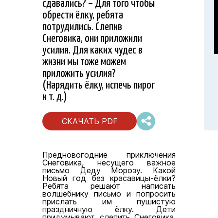
сдавались? – Для того чтобы
обрести ёлку, ребята
потрудились. Слепив
Снеговика, они приложили
усилия. Для каких чудес в
жизни мы тоже можем
приложить усилия?
(Нарядить ёлку, испечь пирог
и т. д.)
СКАЧАТЬ PDF
Предновогодние приключения
Снеговика, несущего важное
письмо Деду Морозу. Какой
Новый год без красавицы-ёлки?
Ребята решают написать
волшебнику письмо и попросить
прислать им пушистую
праздничную ёлку. Дети
придумывают слепить Снеговика,