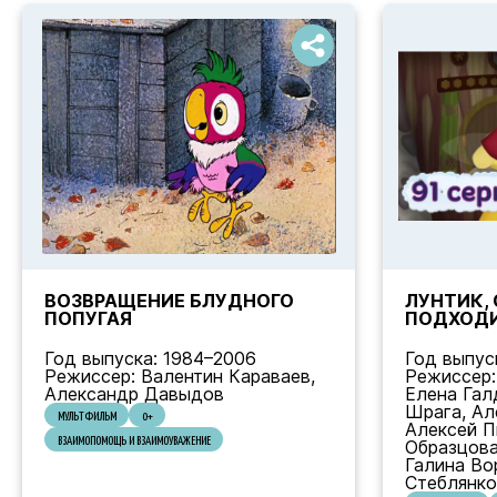
ВОЗВРАЩЕНИЕ БЛУДНОГО
ЛУНТИК, 
ПОПУГАЯ
ПОДХОДИ
Год выпуска: 1984–2006
Год выпус
Режиссер: Валентин Караваев,
Режиссер:
Александр Давыдов
Елена Гал
Шрага, Ал
МУЛЬТФИЛЬМ
0+
Алексей П
ВЗАИМОПОМОЩЬ И ВЗАИМОУВАЖЕНИЕ
Образцова
Галина Во
Стеблянко