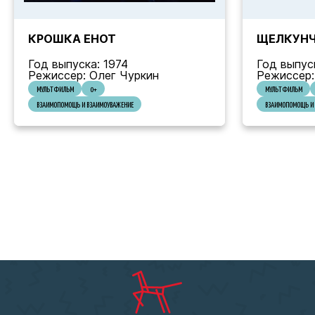
КРОШКА ЕНОТ
ЩЕЛКУН
Год выпуска: 1974
Год выпус
Режиссер: Олег Чуркин
Режиссер:
МУЛЬТФИЛЬМ
0+
МУЛЬТФИЛЬМ
ВЗАИМОПОМОЩЬ И ВЗАИМОУВАЖЕНИЕ
ВЗАИМОПОМОЩЬ И 