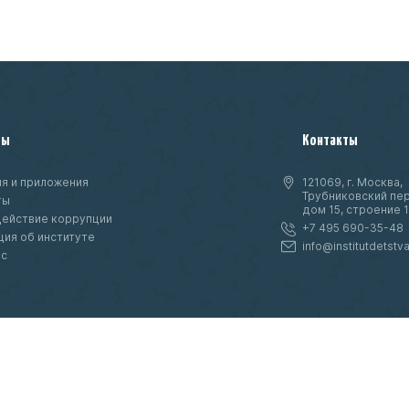
ты
Контакты
я и приложения
121069, г. Москва,
Трубниковский пер
ты
дом 15, строение 1
ействие коррупции
+7 495 690-35-48
ия об институте
info@institutdetstva
нс
ое
т