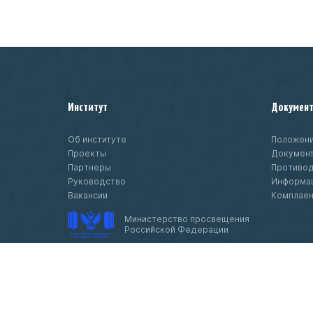
Институт
Докумен
Об институте
Положени
Проекты
Докумен
Партнеры
Противод
Руководство
Информац
Вакансии
Комплае
Министерство просвещения
Российской Федерации
© 2020-
2026 Федеральное государственн
бюджетное научное учреждение «Институ
изучения детства, семьи и воспитания»