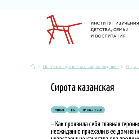
>
>
Центр методического сопровождения
Отдел
Сирота казанская
ФИЛЬМ
10+
КРЕПКАЯ СЕМЬЯ
– Как проявила себя главная герои
неожиданно приехали в её дом на 
нравственные качества она продем