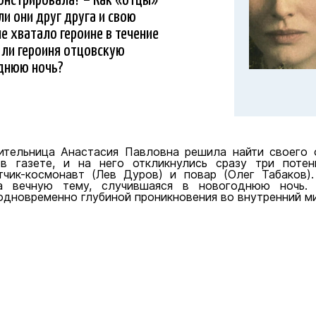
и они друг друга и свою
е хватало героине в течение
а ли героиня отцовскую
однюю ночь?
ительница Анастасия Павловна решила найти своего о
в газете, и на него откликнулись сразу три поте
тчик-космонавт (Лев Дуров) и повар (Олег Табаков)
на вечную тему, случившаяся в новогоднюю ночь.
одновременно глубиной проникновения во внутренний ми