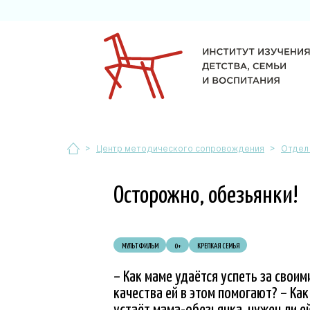
>
>
Центр методического сопровождения
Отдел
Осторожно, обезьянки!
МУЛЬТФИЛЬМ
0+
КРЕПКАЯ СЕМЬЯ
– Как маме удаётся успеть за свои
качества ей в этом помогают? – Ка
устаёт мама-обезьянка, нужен ли е