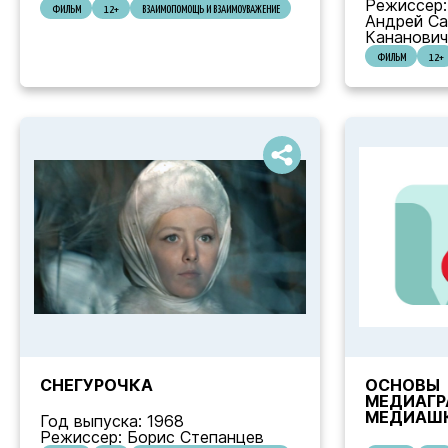
Режиссер:
ФИЛЬМ
12+
ВЗАИМОПОМОЩЬ И ВЗАИМОУВАЖЕНИЕ
Андрей Са
Кананович
ФИЛЬМ
12+
СНЕГУРОЧКА
ОСНОВЫ
МЕДИАГР
МЕДИАШ
Год выпуска: 1968
Режиссер: Борис Степанцев