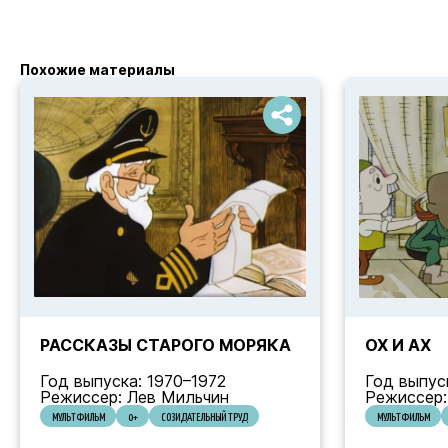
Похожие материалы
РАССКАЗЫ СТАРОГО МОРЯКА
ОХ И АХ
Год выпуска: 1970–1972
Год выпус
Режиссер: Лев Мильчин
Режиссер
МУЛЬТФИЛЬМ
0+
СОЗИДАТЕЛЬНЫЙ ТРУД
МУЛЬТФИЛЬМ