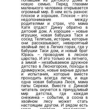
новую семью. Перед глазами
маленького человека открывается
огромный мир. В нем есть разное:
плохое и хорошее. Плохое – это
недопонимание между
родителями и страх, что мама
Катя отдаст Динку обратно в
детский дом. А хорошее – новые
игрушки, новая бабушка Тася и
сосед Телятьев, истории, которые
они рассказывают, невероятный
хвойный лес в Легких горах, где у
бабушки Таси дом, и новый брат
Юрась – проводник в лесное
царство. И это только из летнего,
а зимой – незабываемое дружное
детство в Лесногорске, походы в
драмкружок, новые верные друзья
и испытания, которые вместе
проходить всегда легче, и еще
одна новая бабушка Люся, мама
папы Сережи. Вместе с Динкой
читатель окунется в причудливый
мир детства, где каждая
снежинка – событие, а сосна в
хвойном лесу может стать
настоящим другом. И рядом есть
мама, готовая поддержать,