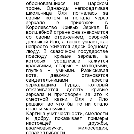
обосновавшихся на царском
троне. Однажды непоседливая
школьница Оля погналась за
своим котом и попала через
зеркало в прихожей в
Королевство Кривых Зеркал. В
волшебной стране она знакомится
со своим отражением, озорной
девочкой Яло, а также узнает, как
непросто живется здесь бедному
люду. В сказочном государстве
повсюду кривые зеркала, в
которых уродливые кажутся
красивыми, старые – молодыми,
глупые – умными. Разыскивая
кота, девочки становятся
свидетельницами ареста
зеркальщика Гурда, который
отказывается делать кривые
зеркала и приговорен за это к
смертной казни. Оля и Яло
решают во что бы то ни стало
спасти мальчика.
Картина учит честности, смелости
и добру, показывает примеры
настоящей дружбы,
взаимовыручки, милосердия,
справедливости.