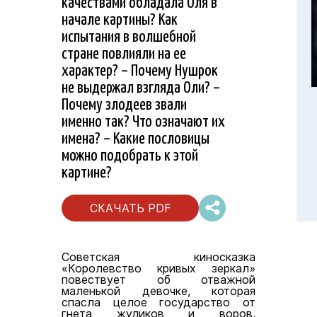
качествами обладала Оля в
начале картины? Как
испытания в волшебной
стране повлияли на ее
характер? – Почему Нушрок
не выдержал взгляда Оли? –
Почему злодеев звали
именно так? Что означают их
имена? – Какие пословицы
можно подобрать к этой
картине?
СКАЧАТЬ PDF
Советская киносказка
«Королевство кривых зеркал»
повествует об отважной
маленькой девочке, которая
спасла целое государство от
гнета жуликов и воров,