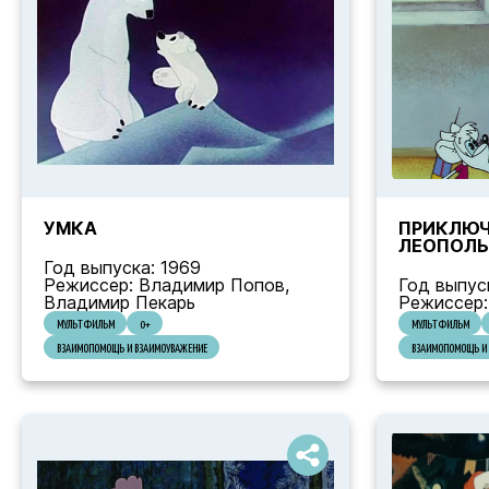
УМКА
ПРИКЛЮЧ
ЛЕОПОЛ
Год выпуска: 1969
Режиссер: Владимир Попов,
Год выпуск
Владимир Пекарь
Режиссер:
МУЛЬТФИЛЬМ
0+
МУЛЬТФИЛЬМ
ВЗАИМОПОМОЩЬ И ВЗАИМОУВАЖЕНИЕ
ВЗАИМОПОМОЩЬ И 