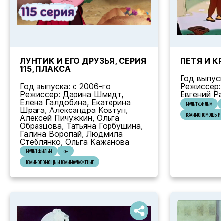
ЛУНТИК И ЕГО ДРУЗЬЯ, СЕРИЯ
ПЕТЯ И 
115, ПЛАКСА
Год выпус
Год выпуска: с 2006-го
Режиссер:
Режиссер: Дарина Шмидт,
Евгений Р
Елена Галдобина, Екатерина
МУЛЬТФИЛЬМ
Шрага, Александра Ковтун,
ВЗАИМОПОМОЩЬ И 
Алексей Пичужкин, Ольга
Образцова, Татьяна Горбушина,
Галина Воропай, Людмила
Стеблянко, Ольга Кажанова
МУЛЬТФИЛЬМ
0+
ВЗАИМОПОМОЩЬ И ВЗАИМОУВАЖЕНИЕ