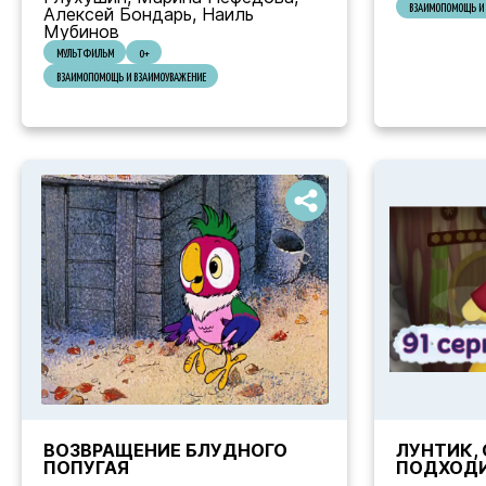
ВЗАИМОПОМОЩЬ И 
Алексей Бондарь, Наиль
Мубинов
МУЛЬТФИЛЬМ
0+
ВЗАИМОПОМОЩЬ И ВЗАИМОУВАЖЕНИЕ
ВОЗВРАЩЕНИЕ БЛУДНОГО
ЛУНТИК, 
ПОПУГАЯ
ПОДХОДИ