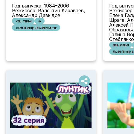
Год выпуска: 1984–2006
Год выпус
Режиссер: Валентин Караваев,
Режиссер:
Александр Давыдов
Елена Гал
Шрага, Ал
МУЛЬТФИЛЬМ
0+
Алексей П
ВЗАИМОПОМОЩЬ И ВЗАИМОУВАЖЕНИЕ
Образцова
Галина Во
Стеблянко
МУЛЬТФИЛЬМ
ВЗАИМОПОМОЩЬ И 