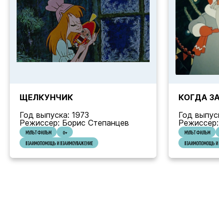
ЩЕЛКУНЧИК
КОГДА З
Год выпуска: 1973
Год выпус
Режиссер: Борис Степанцев
Режиссер
МУЛЬТФИЛЬМ
0+
МУЛЬТФИЛЬМ
ВЗАИМОПОМОЩЬ И ВЗАИМОУВАЖЕНИЕ
ВЗАИМОПОМОЩЬ И 