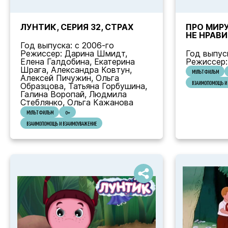
ЛУНТИК, СЕРИЯ 32, СТРАХ
ПРО МИРУ
НЕ НРАВИ
Год выпуска: с 2006-го
Режиссер: Дарина Шмидт,
Год выпуск
Елена Галдобина, Екатерина
Режиссер:
Шрага, Александра Ковтун,
МУЛЬТФИЛЬМ
Алексей Пичужин, Ольга
ВЗАИМОПОМОЩЬ И 
Образцова, Татьяна Горбушина,
Галина Воропай, Людмила
Стеблянко, Ольга Кажанова
МУЛЬТФИЛЬМ
0+
ВЗАИМОПОМОЩЬ И ВЗАИМОУВАЖЕНИЕ