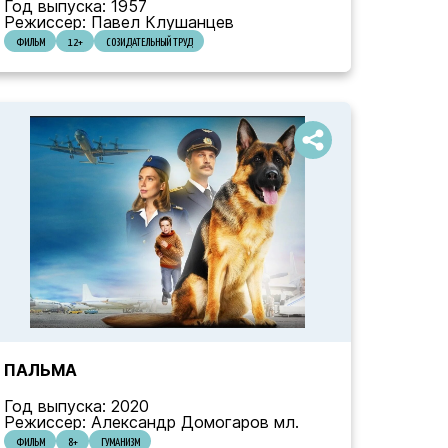
Год выпуска: 1957
Режиссер: Павел Клушанцев
ФИЛЬМ
12+
СОЗИДАТЕЛЬНЫЙ ТРУД
ПАЛЬМА
Год выпуска: 2020
Режиссер: Александр Домогаров мл.
ФИЛЬМ
8+
ГУМАНИЗМ