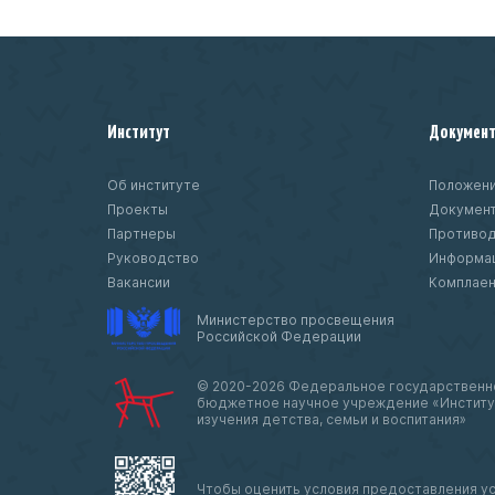
Институт
Докумен
Об институте
Положени
Проекты
Докумен
Партнеры
Противод
Руководство
Информац
Вакансии
Комплае
Министерство просвещения
Российской Федерации
© 2020-
2026 Федеральное государственн
бюджетное научное учреждение «Институ
изучения детства, семьи и воспитания»
Чтобы оценить условия предоставления ус