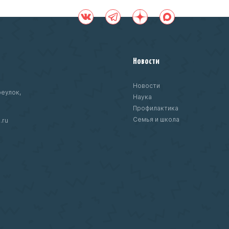
Новости
Новости
еулок,
Наука
Профилактика
Семья и школа
.ru