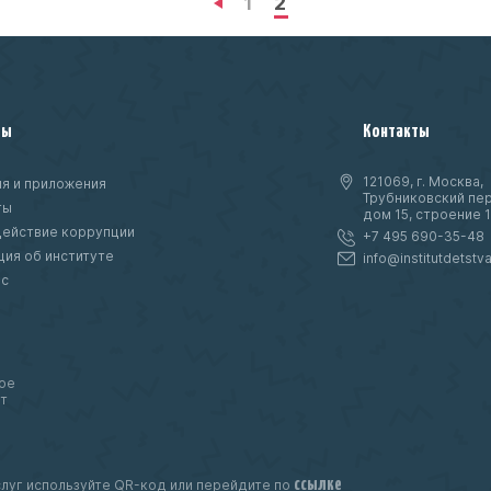
2
1
ты
Контакты
121069, г. Москва,
я и приложения
Трубниковский пер
ты
дом 15, строение 1
ействие коррупции
+7 495 690-35-48
ия об институте
info@institutdetstva
нс
ое
т
ссылке
луг используйте QR-код или перейдите по