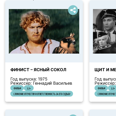
ФИНИСТ – ЯСНЫЙ СОКОЛ
ЩИТ И М
Год выпуска: 1975
Год выпус
Режиссер: Геннадий Васильев
Режиссер:
ФИЛЬМ
12+
ФИЛЬМ
12+
СЛУЖЕНИЕ ОТЕЧЕСТВУ И ОТВЕТСТВЕННОСТЬ ЗА ЕГО СУДЬБУ
СЛУЖЕНИЕ ОТЕЧЕСТ