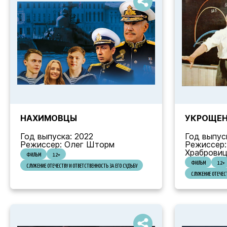
НАХИМОВЦЫ
УКРОЩЕН
Год выпуска: 2022
Год выпус
Режиссер: Олег Шторм
Режиссер:
Храбровиц
ФИЛЬМ
12+
ФИЛЬМ
12+
СЛУЖЕНИЕ ОТЕЧЕСТВУ И ОТВЕТСТВЕННОСТЬ ЗА ЕГО СУДЬБУ
СЛУЖЕНИЕ ОТЕЧЕСТ