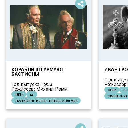
КОРАБЛИ ШТУРМУЮТ
ИВАН ГР
БАСТИОНЫ
Год выпус
Год выпуска: 1953
Режиссер:
Режиссер: Михаил Ромм
ФИЛЬМ
12+
ФИЛЬМ
12+
СЛУЖЕНИЕ ОТЕЧЕСТ
СЛУЖЕНИЕ ОТЕЧЕСТВУ И ОТВЕТСТВЕННОСТЬ ЗА ЕГО СУДЬБУ