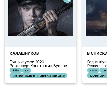
КАЛАШНИКОВ
В СПИСК
Год выпуска: 2020
Год выпус
Режиссер: Константин Буслов
Режиссер:
ФИЛЬМ
12+
ФИЛЬМ
12+
СЛУЖЕНИЕ ОТЕЧЕСТВУ И ОТВЕТСТВЕННОСТЬ ЗА ЕГО СУДЬБУ
СЛУЖЕНИЕ ОТЕЧЕСТ