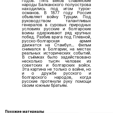
годов. Пять веков славянские
народы Балканского полуострова
находились под игом турок-
османов. В 1877 году Россия
объявляет войну Турции. Под
руководством талантливых
генералов в суровых природных
условиях русские и болгарские
воины одерживают ряд крупных
побед. Разбив врага под Плевной,
русско-болгарская армия
движется на Стамбул... Фильм
снимался в Болгарии, на местах
реальных исторических событий.
В съёмках было задействовано
несколько тысяч человек из
советских и болгарских войск.
Эта картина не только о войне, но
и о дружбе русского и
болгарского народов, когда
русские протянули руку помощи
своим южным братьям.
Похожие материалы