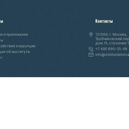
ты
Контакты
я и приложения
121069, г. Москва,
Трубниковский пер
ты
дом 15, строение 1
ействие коррупции
+7 495 690-35-48
ия об институте
info@institutdetstva
нс
ое
т
ссылке
луг используйте QR-код или перейдите по