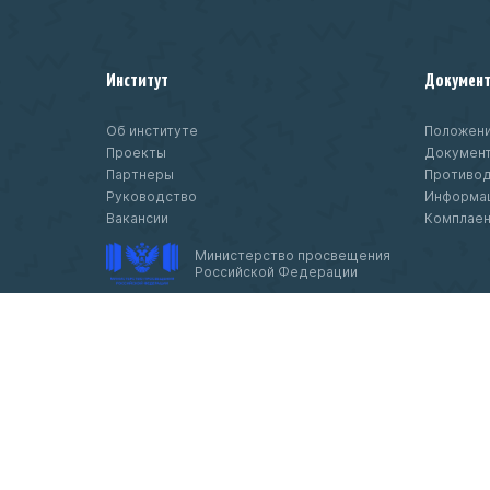
Институт
Докумен
Об институте
Положени
Проекты
Докумен
Партнеры
Противод
Руководство
Информац
Вакансии
Комплае
Министерство просвещения
Российской Федерации
© 2020-
2026 Федеральное государственн
бюджетное научное учреждение «Институ
изучения детства, семьи и воспитания»
Чтобы оценить условия предоставления ус