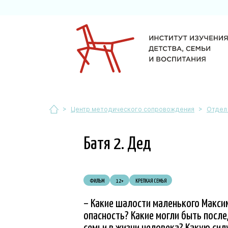
>
>
Центр методического сопровождения
Отдел
Батя 2. Дед
ФИЛЬМ
12+
КРЕПКАЯ СЕМЬЯ
– Какие шалости маленького Макси
опасность? Какие могли быть после
семьи в жизни человека? Какую сил