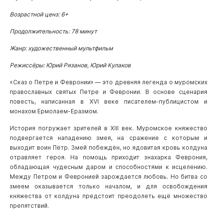
Возрастной ценз: 6+
Продолжительность: 78 минут
Жанр: художественный мультфильм
Режиссёры: Юрий Рязанов, Юрий Кулаков
«Сказ о Петре и Февронии» — это древняя легенда о муромских
православных святых Петре и Февронии. В основе сценария
повесть, написанная в XVI веке писателем-публицистом и
монахом Ермолаем-Еразмом.
История погружает зрителей в XIII век. Муромское княжество
подвергается нападению змея, на сражение с которым и
выходит воин Пётр. Змей побеждён, но ядовитая кровь колдуна
отравляет героя. На помощь приходит знахарка Феврония,
обладающая чудесным даром и способностями к исцелению.
Между Петром и Февронией зарождается любовь. Но битва со
змеем оказывается только началом, и для освобождения
княжества от колдуна предстоит преодолеть ещё множество
препятствий.