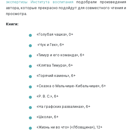
экспертизы Института воспитания
подобрали произведения
автора, которые прекрасно подойдут для совместного чтения и
просмотра.
Книги:
«Голубая чашка», 0+
«Чук и Гек», 6+
«Тимур и его команда», 6+
«Клятва Тимура», 6+
«Горячий камень», 6+
«Сказка о Мальчише-Кибальчише», 6+
«Р. В. С.», 6+
«На графских развалинах», 6+
«Школа», 6+
«Жизнь ни во что» («Лбовщина»), 12+