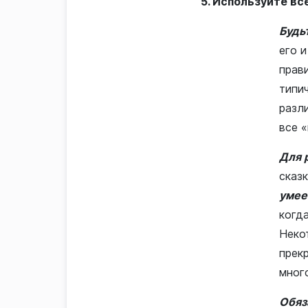
5. Используйте вс
Будь
его 
прав
типич
разли
все «
Для 
сказ
умее
когд
Неко
прек
мног
Обяз