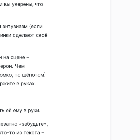
и вы уверены, что
ш энтузиазм (если
тинки сделают своё
и на сцене –
герои. Чем
ромко, то шёпотом)
ржите в руках.
ь её ему в руки.
незапно «забудьте»,
то-то из текста –