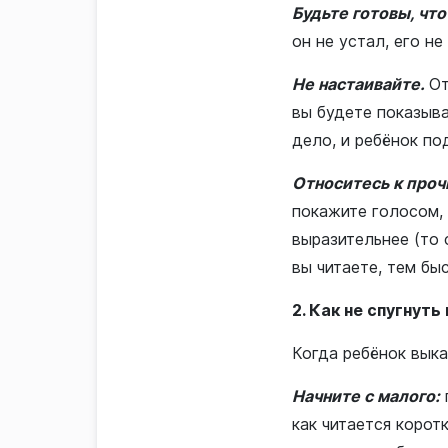
Будьте готовы, чт
он не устал, его не
Не настаивайте.
От
вы будете показыва
дело, и ребёнок под
Относитесь к проч
покажите голосом,
выразительнее (то 
вы читаете, тем бы
2. Как не спугнуть
Когда ребёнок выка
Начните с малого:
как читается корот