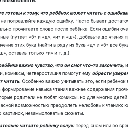
е возможности.
те готовы к тому, что ребёнок может читать с ошибка
и не поправляйте каждую ошибку. Часто бывает достато
ильно прочитаете слово после ребёнка. Если ошибки оче
ные (путает «б» и «д», «и» и «ш»), добавьте до чтения 
чение этих букв (найти в ряду из букв «д» и «б» все бук
ш», оставив только «и» и т. д.).
ребёнка важно чувство, что он смог что-то закончить,
и
ки, комиксы, четверостишия помогут ему
обрести уверен
т читать.
Особенно важно учитывать это, если ребёнок 
а формирование навыка чтения важнее содержания прочи
торые родители не любят комиксы, но для многих детей
расной возможностью преодолеть нелюбовь к чтению: к
о картинок, незамысловатые сюжеты.
ательно читайте ребёнку вслух:
перед сном или во вре