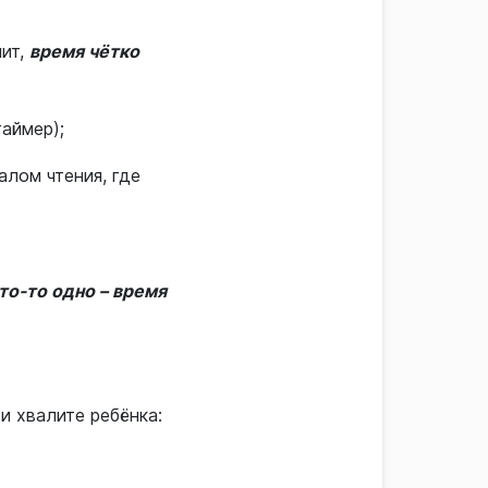
чит,
время чётко
аймер);
алом чтения, где
то-то одно – время
и хвалите ребёнка: