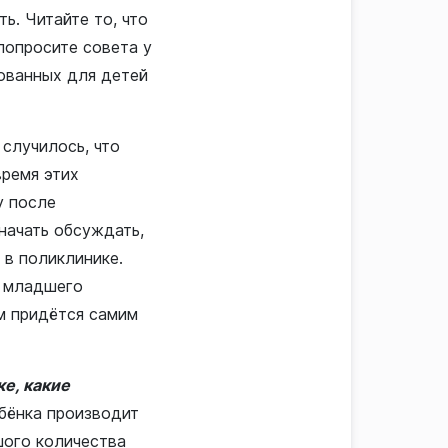
ь. Читайте то, что
попросите совета у
дованных для детей
 случилось, что
время этих
у после
 начать обсуждать,
 в поликлинике.
я младшего
ам придётся самим
ке, какие
бёнка производит
шого количества