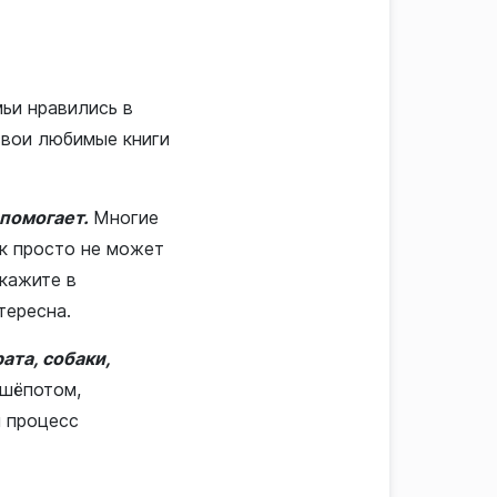
мьи нравились в
свои любимые книги
 помогает.
Многие
ок просто не может
скажите в
тересна.
ата, собаки,
 шёпотом,
й процесс