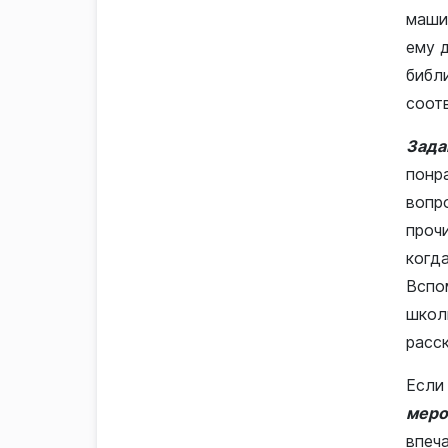
машин
ему 
библ
соот
Зада
понра
вопро
проч
когд
Вспо
школ
расск
Если
меро
впеч