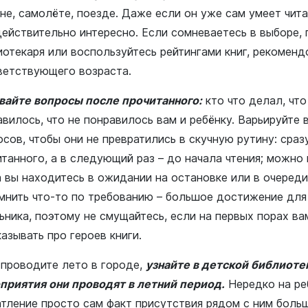
е, самолёте, поезде. Даже если он уже сам умеет читат
действительно интересно. Если сомневаетесь в выборе, 
иотекаря или воспользуйтесь рейтингами книг, рекомен
ветствующего возраста.
вайте вопросы после прочитанного:
кто что делал, что
вилось, что не понравилось вам и ребёнку. Варьируйте 
сов, чтобы они не превратились в скучную рутину: сраз
итанного, а в следующий раз – до начала чтения; можно
а вы находитесь в ожидании на остановке или в очереди
мнить что-то по требованию – большое достижение дл
ьника, поэтому не смущайтесь, если на первых порах в
азывать про героев книги.
 проводите лето в городе,
узнайте в детской библиоте
приятия они проводят в летний период.
Нередко на ре
атление просто сам факт присутствия рядом с ним боль