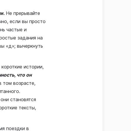
ми.
Не прерывайте
чно, если вы просто
нь частые и
простые задания на
вы «д»; вычеркнуть
 короткие истории,
ность, что он
в том возрасте,
танного.
 они становятся
ороткие тексты,
мя поездки в