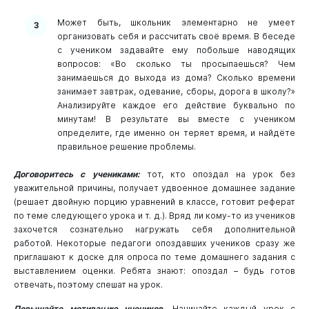
Может быть, школьник элементарно не умеет
организовать себя и рассчитать своё время. В беседе
с учеником задавайте ему побольше наводящих
вопросов: «Во сколько ты просыпаешься? Чем
занимаешься до выхода из дома? Сколько времени
занимает завтрак, одевание, сборы, дорога в школу?»
Анализируйте каждое его действие буквально по
минутам! В результате вы вместе с учеником
определите, где именно он теряет время, и найдёте
правильное решение проблемы.
Договоритесь с учениками:
тот, кто опоздал на урок без
уважительной причины, получает удвоенное домашнее задание
(решает двойную порцию уравнений в классе, готовит реферат
по теме следующего урока и т. д.). Вряд ли кому-то из учеников
захочется сознательно нагружать себя дополнительной
работой. Некоторые педагоги опоздавших учеников сразу же
приглашают к доске для опроса по теме домашнего задания с
выставлением оценки. Ребята знают: опоздал – будь готов
отвечать, поэтому спешат на урок.
Повышайте мотивацию учеников.
Начинайте каждый урок с