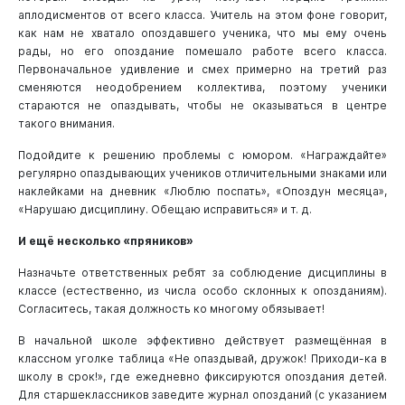
аплодисментов от всего класса. Учитель на этом фоне говорит,
как нам не хватало опоздавшего ученика, что мы ему очень
рады, но его опоздание помешало работе всего класса.
Первоначальное удивление и смех примерно на третий раз
сменяются неодобрением коллектива, поэтому ученики
стараются не опаздывать, чтобы не оказываться в центре
такого внимания.
Подойдите к решению проблемы с юмором. «Награждайте»
регулярно опаздывающих учеников отличительными знаками или
наклейками на дневник «Люблю поспать», «Опоздун месяца»,
«Нарушаю дисциплину. Обещаю исправиться» и т. д.
И ещё несколько «пряников»
Назначьте ответственных ребят за соблюдение дисциплины в
классе (естественно, из числа особо склонных к опозданиям).
Согласитесь, такая должность ко многому обязывает!
В начальной школе эффективно действует размещённая в
классном уголке таблица «Не опаздывай, дружок! Приходи-ка в
школу в срок!», где ежедневно фиксируются опоздания детей.
Для старшеклассников заведите журнал опозданий (с указанием