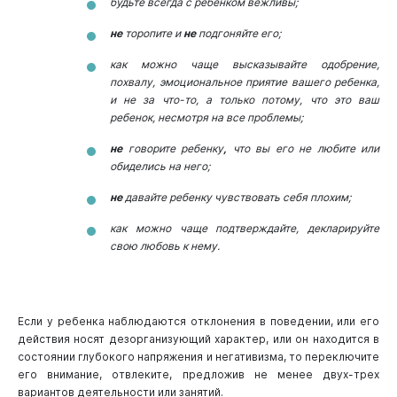
будьте всегда с ребенком вежливы;
не
торопите и
не
подгоняйте его;
как можно чаще высказывайте одобрение,
похвалу, эмоциональное приятие вашего ребенка,
и не за что-то, а только потому, что это ваш
ребенок, несмотря на все проблемы;
не
говорите ребенку
,
что вы его не любите или
обиделись на него;
не
давайте ребенку чувствовать себя плохим;
как можно чаще подтверждайте, декларируйте
свою любовь к нему.
Если у ребенка наблюдаются отклонения в поведении, или его
действия носят дезорганизующий характер, или он находится в
состоянии глубокого напряжения и негативизма, то переключите
его внимание, отвлеките, предложив не менее двух-трех
вариантов деятельности или занятий.