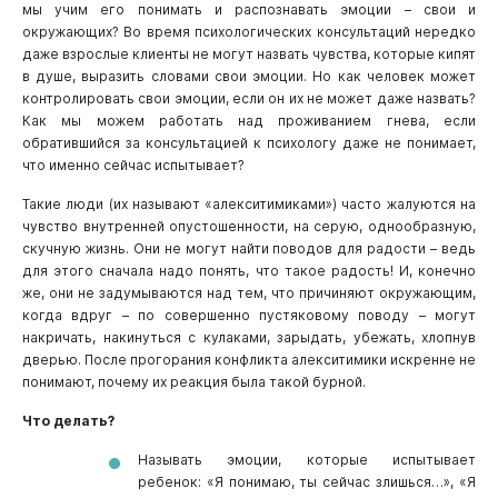
мы учим его понимать и распознавать эмоции – свои и
окружающих? Во время психологических консультаций нередко
даже взрослые клиенты не могут назвать чувства, которые кипят
в душе, выразить словами свои эмоции. Но как человек может
контролировать свои эмоции, если он их не может даже назвать?
Как мы можем работать над проживанием гнева, если
обратившийся за консультацией к психологу даже не понимает,
что именно сейчас испытывает?
Такие люди (их называют «алекситимиками») часто жалуются на
чувство внутренней опустошенности, на серую, однообразную,
скучную жизнь. Они не могут найти поводов для радости – ведь
для этого сначала надо понять, что такое радость! И, конечно
же, они не задумываются над тем, что причиняют окружающим,
когда вдруг – по совершенно пустяковому поводу – могут
накричать, накинуться с кулаками, зарыдать, убежать, хлопнув
дверью. После прогорания конфликта алекситимики искренне не
понимают, почему их реакция была такой бурной.
Что делать?
Называть эмоции, которые испытывает
ребенок: «Я понимаю, ты сейчас злишься…», «Я