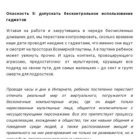
Опасность 5: допускать бесконтрольное использование
гаджетов
Уставая на работе и закрутившись в череде бесчисленных
домашних дел, мы перестаем контролировать, сколько времени
наши дети проводят наедине с гаджетами, что именно они ищут
и смотрят на просторах Всемирной паутины. А в паутине ребенок
может увязнуть прочно. И здесь контента, провоцирующего
агрессию, предостаточно: от мультгероев, крушащих все
подряд на своем пути, для самых маленьких – до сект и групп
смерти для подростков.
Проводя часы и дни в Интернете, ребенок постепенно перестает
отличать реальный мир от виртуального, погружается в
бесконечные компьютерные игры, где он видит только
нарисованные мультяшные лица, общается исключительно с
несуществующими персонажами. Все это препятствует процессу
социализации, вхождению в общество, так как навыки общения и
поведения среди людей, а также распознавания эмоций и
правильного на них реагирования не только не развиваются, но и
могут быть практически полностью утрачены.