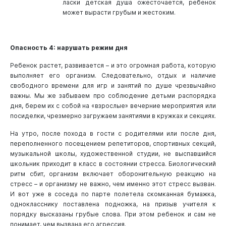
ласки детская душа ожесточается, ребенок
может вырасти грубым и жестоким.
Опасность 4: нарушать режим дня
Ребенок растет, развивается – и это огромная работа, которую
выполняет его организм. Следовательно, отдых и наличие
свободного времени для игр и занятий по душе чрезвычайно
важны. Мы же забываем про соблюдение детьми распорядка
дня, берем их с собой на «взрослые» вечерние мероприятия или
посиделки, чрезмерно загружаем занятиями в кружках и секциях.
На утро, после похода в гости с родителями или после дня,
переполненного посещением репетиторов, спортивных секций,
музыкальной школы, художественной студии, не выспавшийся
школьник приходит в класс в состоянии стресса. Биологический
ритм сбит, организм включает оборонительную реакцию на
стресс – и организму не важно, чем именно этот стресс вызван.
И вот уже в соседа по парте полетела скомканная бумажка,
однокласснику поставлена подножка, на призыв учителя к
порядку высказаны грубые слова. При этом ребенок и сам не
понимает, чем вызвана его агрессия.