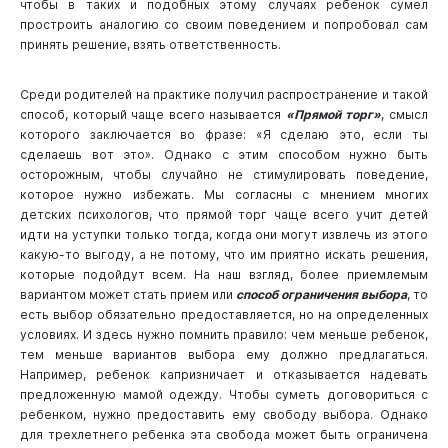
чтобы в таких и подобных этому случаях ребенок сумел
простроить аналогию со своим поведением и попробовал сам
принять решение, взять ответственность.
Среди родителей на практике получил распространение и такой
способ, который чаще всего называется
«Прямой торг»
, смысл
которого заключается во фразе: «Я сделаю это, если ты
сделаешь вот это». Однако с этим способом нужно быть
осторожным, чтобы случайно не стимулировать поведение,
которое нужно избежать. Мы согласны с мнением многих
детских психологов, что прямой торг чаще всего учит детей
идти на уступки только тогда, когда они могут извлечь из этого
какую-то выгоду, а не потому, что им приятно искать решения,
которые подойдут всем. На наш взгляд, более приемлемым
вариантом может стать прием или
способ ограничения выбора
, то
есть выбор обязательно предоставляется, но на определенных
условиях. И здесь нужно помнить правило: чем меньше ребенок,
тем меньше вариантов выбора ему должно предлагаться.
Например, ребенок капризничает и отказывается надевать
предложенную мамой одежду. Чтобы суметь договориться с
ребенком, нужно предоставить ему свободу выбора. Однако
для трехлетнего ребенка эта свобода может быть ограничена