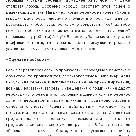
любимая игрушка ребенка, домашнее животное или даже
столовая ложка. Особенно хорошо работает этот прием с
маленькими детьми. Например, когда ребенок не хочет убирать
игрушки, мама берет любимую игрушку и от ее лица начинает
рассуждать: «Тебе, наверное, сложно убираться, я сейчас тебе
помогу, я люблю чистоту. Так, куда нужно положить эту игрушку?
(спрашивает у ребенка) А эту?» Во время уборки можно «путать»
шкафчики и полки, где должны лежать игрушки и реально
удивляться тому, что малыш знает место каждой.
«Сделать наоборот»
Если в переговорах сложно произвести необходимое действие с
объектом, то производится противоположное. Например, если
мы уличили ребенка в использовании нецензурных выражений,
все наши наказания, запреты и увещевания о приличиях не дадут
необходимого результата, поскольку в данном случае ребенок
хочет утвердиться в своем влиянии и продемонстрировать
самостоятельность. Реально действенным методом (хотя
родители и воспитатели опасаются это использовать) является
предоставление ребенку возможности открыто
продемонстрировать свое умение ругаться. В беседе с папой:
«Я слышал от мамы и брата, что ты ругаешься не очень