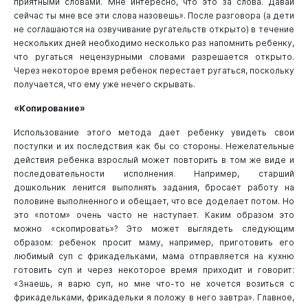
приятными словами. Мне интересно, что это за слова. Давай
сейчас ты мне все эти слова назовешь». После разговора (а дети
не соглашаются на озвучивание ругательств открыто) в течение
нескольких дней необходимо несколько раз напомнить ребенку,
что ругаться нецензурными словами разрешается открыто.
Через некоторое время ребенок перестает ругаться, поскольку
получается, что ему уже нечего скрывать.
«Копирование»
Использование этого метода дает ребенку увидеть свои
поступки и их последствия как бы со стороны. Нежелательные
действия ребенка взрослый может повторить в том же виде и
последовательности исполнения. Например, старший
дошкольник ленится выполнять задания, бросает работу на
половине выполненного и обещает, что все доделает потом. Но
это «потом» очень часто не наступает. Каким образом это
можно «скопировать»? Это может выглядеть следующим
образом: ребенок просит маму, например, приготовить его
любимый суп с фрикадельками, мама отправляется на кухню
готовить суп и через некоторое время приходит и говорит:
«Знаешь, я варю суп, но мне что-то не хочется возиться с
фрикадельками, фрикадельки я положу в него завтра». Главное,