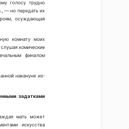
кому голосу трудно
., — но передать их
ероям, осуждающая
тную комнату моих
 слушая комические
печальным финалом
анной накануне из-
енными задатками
Каждая мать может
ментами искусства