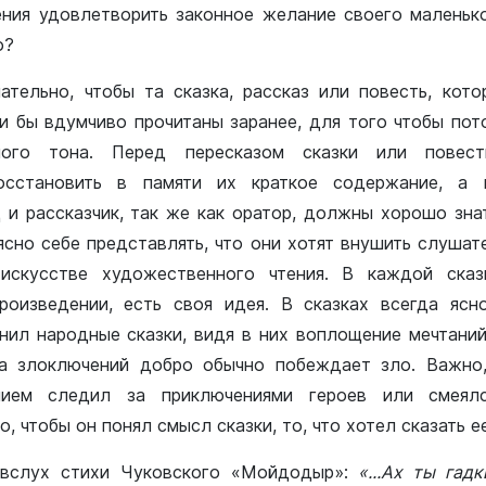
ения удовлетворить законное желание своего маленьк
о?
тельно, чтобы та сказка, рассказ или повесть, кото
и бы вдумчиво прочитаны заранее, для того чтобы пот
ного тона. Перед пересказом сказки или повес
осстановить в памяти их краткое содержание, а
 и рассказчик, так же как оратор, должны хорошо зна
сно себе представлять, что они хотят внушить слушат
искусстве художественного чтения. В каждой сказ
роизведении, есть своя идея. В сказках всегда ясн
енил народные сказки, видя в них воплощение мечтаний
да злоключений добро обычно побеждает зло. Важно,
нием следил за приключениями героев или смеял
, чтобы он понял смысл сказки, то, что хотел сказать е
 вслух стихи Чуковского «Мойдодыр»:
«...Ах ты гад