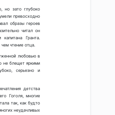
, но зато глубоко
 умели превосходно
авал образы героев
азительно читал он
 капитана Гранта.
чем чтение отца.
луженной любовью в
но не блещет яркими
убоко, серьезно и
ечатления детства
его Гоголя, многие
тала так, как будто
 многих неудачливых