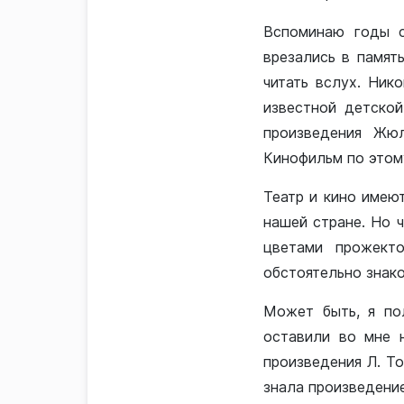
Вспоминаю годы с
врезались в памят
читать вслух. Ник
известной детской
произведения Жюл
Кинофильм по этому
Театр и кино имею
нашей стране. Но ч
цветами прожекто
обстоятельно знак
Может быть, я по
оставили во мне н
произведения Л. То
знала произведение