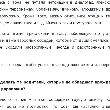
ась с тона, не путала интонации в диалогах. Женс
ким персонажам: Coбакевичу, Чичикову, Плюшкину и др
возможно. Кроме того, важно отношение чтеца к г
щее сочувствие и т. д. Именно так и поступала мать.
него чтения привлекали в нашу небольшую, но ую
 и даже взрослых соседей, которые от души смеялись,
е уходили растроганные, иногда и расстроенные 
ься вечера, чтобы услышать продолжение книги, прерв
делать те родители, которые не обладают врожд
 дарования?
омкого чтения – значит совершить грубую ошибку. 
ия если не полностью, то хотя бы частично эле