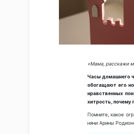
«
Мама, расскажи м
Часы домашнего чт
обогащают его но
нравственных поня
хитрость, почему 
Помните, какое ог
няни Арины Родионо