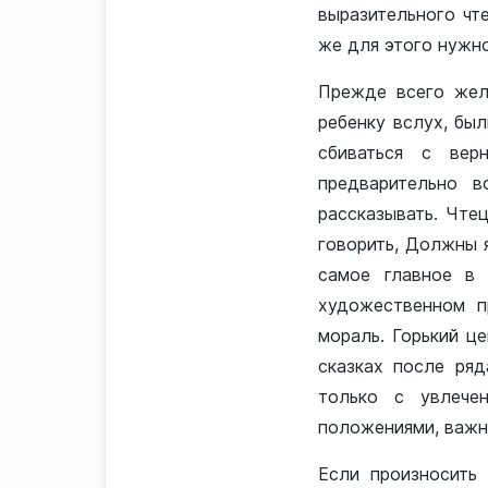
выразительного чт
же для этого нужн
Прежде всего жела
ребенку вслух, был
сбиваться с вер
предварительно в
рассказывать. Чтец
говорить, Должны я
самое главное в 
художественном п
мораль. Горький ц
сказках после ря
только с увлече
положениями, важно
Если произносить