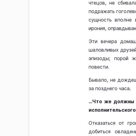
чтецов, не сбивал
подражать гоголевс
сущность вполне 
ирония, оправдываю
Эти вечера домаш
шаловливых друзей
эпизоды; порой ж
повести.
Бывало, не дождеш
за позднего часа.
…Что же должны 
исполнительского
Отказаться от гр
добиться овладен