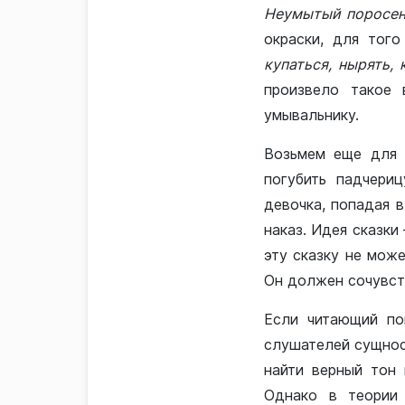
Неумытый поросено
окраски, для тог
к
упаться, нырять,
произвело такое 
умывальнику.
Возьмем еще для 
погубить падчериц
девочка, попадая 
наказ. Идея сказк
эту сказку не мож
Он должен сочувст
Если читающий пой
слушателей сущнос
найти верный тон 
Однако в теории 