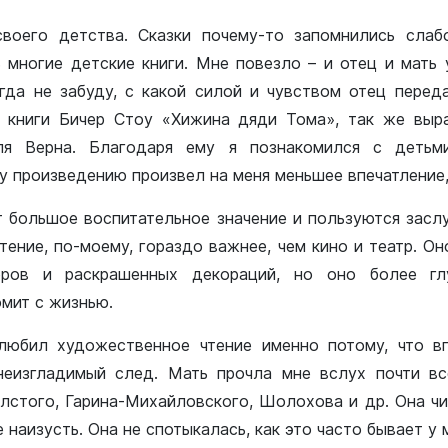
воего детства. Сказки почему-то запомнились слабо
ь многие детские книги. Мне повезло – и отец и мать
огда не забуду, с какой силой и чувством отец перед
 книги Бичер Стоу «Хижина дяди Тома», так же выр
я Верна. Благодаря ему я познакомился с детьми
 произведению произвел на меня меньшее впечатление, 
т большое воспитательное значение и пользуются зас
тение, по-моему, гораздо важнее, чем кино и театр. О
ров и раскрашенных декораций, но оно более гл
омит с жизнью.
любил художественное чтение именно потому, что вп
еизгладимый след. Мать прочла мне вслух почти вс
лстого, Гарина-Михайловского, Шолохова и др. Она чи
 наизусть. Она не спотыкалась, как это часто бывает у