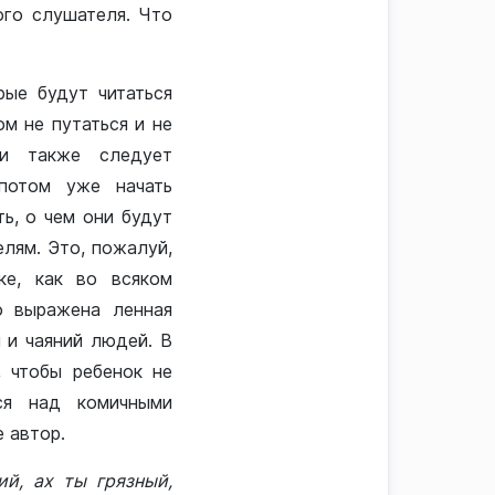
ого слушателя. Что
рые будут читаться
ом не путаться и не
ти также следует
 потом уже начать
ть, о чем они будут
елям. Это, пожалуй,
ке, как во всяком
о выражена ленная
 и чаяний людей. В
 чтобы ребенок не
ся над комичными
е автор.
кий, ах ты грязный,