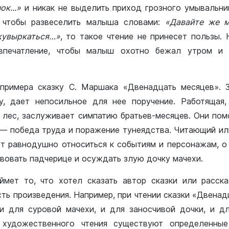
к...»
и никак не выделить приход грозного умывальник
о чтобы развеселить малыша словами:
«Давайте же м
 кувыркаться…»
, то такое чтение не принесет пользы. 
впечатление, чтобы малыш охотно бежал утром и
примера сказку С. Маршака «Двенадцать месяцев». З
у, дает непосильное для нее поручение. Работящая,
в лес, заслуживает симпатию братьев-месяцев. Они пом
и — победа труда и поражение тунеядства. Читающий и
ет равнодушно относиться к событиям и персонажам, о 
вовать падчерице и осуждать злую дочку мачехи.
мет то, что хотел сказать автор сказки или расск
ть произведения. Например, при чтении сказки «Двенад
и для суровой мачехи, и для заносчивой дочки, и дл
художественного чтения существуют определенные