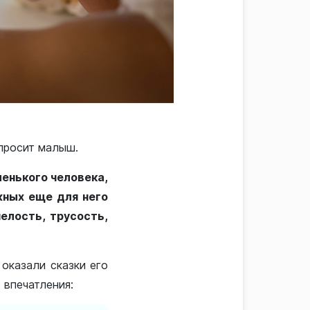
просит малыш.
ленького человека,
жных еще для него
мелость, трусость,
оказали сказки его
 впечатления: