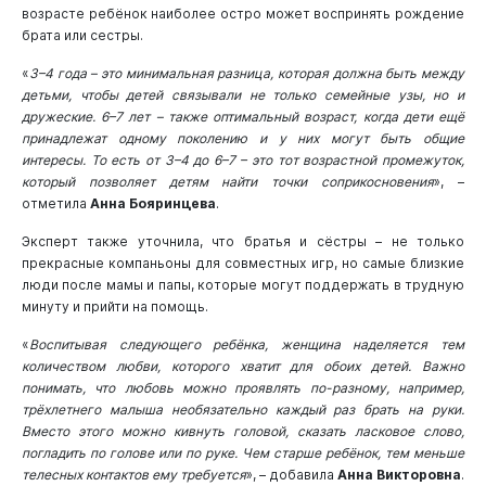
возрасте ребёнок наиболее остро может воспринять рождение
брата или сестры.
«
3–4 года – это минимальная разница, которая должна быть между
детьми, чтобы детей связывали не только семейные узы, но и
дружеские. 6–7 лет – также оптимальный возраст, когда дети ещё
принадлежат одному поколению и у них могут быть общие
интересы. То есть от 3–4 до 6–7 – это тот возрастной промежуток,
который позволяет детям найти точки соприкосновения
», –
отметила
Анна Бояринцева
.
Эксперт также уточнила, что братья и сёстры – не только
прекрасные компаньоны для совместных игр, но самые близкие
люди после мамы и папы, которые могут поддержать в трудную
минуту и прийти на помощь.
«
Воспитывая следующего ребёнка, женщина наделяется тем
количеством любви, которого хватит для обоих детей. Важно
понимать, что любовь можно проявлять по-разному, например,
трёхлетнего малыша необязательно каждый раз брать на руки.
Вместо этого можно кивнуть головой, сказать ласковое слово,
погладить по голове или по руке. Чем старше ребёнок, тем меньше
телесных контактов ему требуется
», – добавила
Анна Викторовна
.