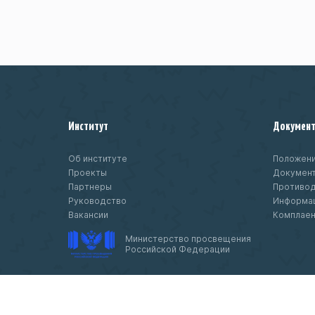
Институт
Докумен
Об институте
Положени
Проекты
Докумен
Партнеры
Противод
Руководство
Информац
Вакансии
Комплае
Министерство просвещения
Российской Федерации
© 2020-
2026 Федеральное государственн
бюджетное научное учреждение «Институ
изучения детства, семьи и воспитания»