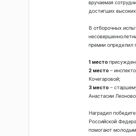
вручаемая сотрудн
достигших высоких
В отборочных испы
несовершеннолетни
премии определил 
1 место
присуждено
2 место
– инспекто
Кочегаровой;
3 место
– старшему
Анастасии Леоново
Наградил победите
Российской Федерац
помогают молодым 