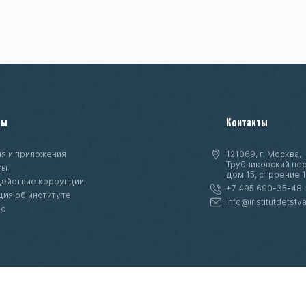
ты
Контакты
я и приложения
121069, г. Москва,
Трубниковский пер
ты
дом 15, строение 1
ействие коррупции
+7 495 690-35-48
ия об институте
info@institutdetstva
нс
ое
т