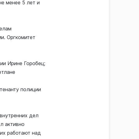
е менее 5 лет и
делам
и. Оргкомитет
ии Ирине Горобец;
етлане
тенанту полиции
внутренних дел
ел активно
их работают над