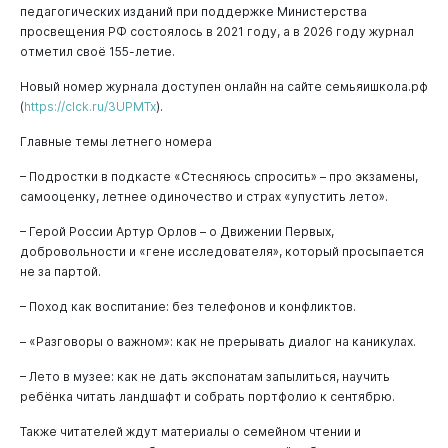
педагогических изданий при поддержке Министерства
просвещения РФ состоялось в 2021 году, а в 2026 году журнал
отметил своё 155-летие.
Новый номер журнала доступен онлайн на сайте семьяишкола.рф
(
https://clck.ru/3UPMTx
).
Главные темы летнего номера
– Подростки в подкасте «Стесняюсь спросить» – про экзамены,
самооценку, летнее одиночество и страх «упустить лето».
– Герой России Артур Орлов – о Движении Первых,
добровольности и «гене исследователя», который просыпается
не за партой.
– Поход как воспитание: без телефонов и конфликтов.
– «Разговоры о важном»: как не прерывать диалог на каникулах.
– Лето в музее: как не дать экспонатам запылиться, научить
ребёнка читать ландшафт и собрать портфолио к сентябрю.
Также читателей ждут материалы о семейном чтении и