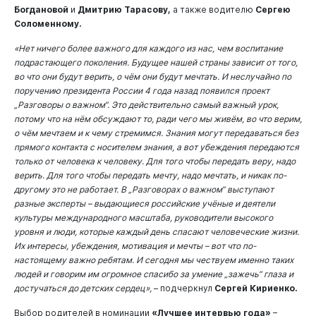
Богдановой
и
Дмитрию Тарасову,
а также водителю
Сергею
Соломенному.
«Нет ничего более важного для каждого из нас, чем воспитание
подрастающего поколения. Будущее нашей страны зависит от того,
во что они будут верить, о чём они будут мечтать. И неслучайно по
поручению президента России 4 года назад появился проект
„Разговоры о важном“. Это действительно самый важный урок,
потому что на нём обсуждают то, ради чего мы живём, во что верим,
о чём мечтаем и к чему стремимся. Знания могут передаваться без
прямого контакта с носителем знания, а вот убеждения передаются
только от человека к человеку. Для того чтобы передать веру, надо
верить. Для того чтобы передать мечту, надо мечтать, и никак по-
другому это не работает. В „Разговорах о важном“ выступают
разные эксперты – выдающиеся российские учёные и деятели
культуры международного масштаба, руководители высокого
уровня и люди, которые каждый день спасают человеческие жизни.
Их интересы, убеждения, мотивация и мечты – вот что по-
настоящему важно ребятам. И сегодня мы чествуем именно таких
людей и говорим им огромное спасибо за умение „зажечь“ глаза и
достучаться до детских сердец»,
– подчеркнул
Сергей Кириенко.
Выбор родителей в номинации
«Лучшее интервью года»
–