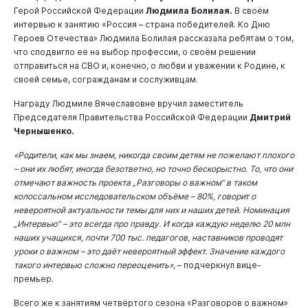
Герой Российской Федерации
Людмила Болилая.
В своём
интервью к занятию «Россия – страна победителей. Ко Дню
Героев Отечества» Людмила Болилая рассказала ребятам о том,
что сподвигло её на выбор профессии, о своём решении
отправиться на СВО и, конечно, о любви и уважении к Родине, к
своей семье, согражданам и сослуживцам.
Награду Людмиле Вячеславовне вручил заместитель
Председателя Правительства Российской Федерации
Дмитрий
Чернышенко.
«Родители, как мы знаем, никогда своим детям не пожелают плохого
– они их любят, иногда безответно, но точно бескорыстно. То, что они
отмечают важность проекта „Разговоры о важном“ в таком
колоссальном исследовательском объёме – 80%, говорит о
невероятной актуальности темы для них и наших детей. Номинация
„Интервью“ – это всегда про правду. И когда каждую неделю 20 млн
наших учащихся, почти 700 тыс. педагогов, наставников проводят
уроки о важном – это даёт невероятный эффект. Значение каждого
такого интервью сложно переоценить»,
– подчеркнул вице-
премьер.
Всего же к занятиям четвёртого сезона «Разговоров о важном»