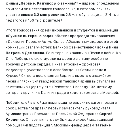
фильм „Первые. Разговоры о важном“»
– лидеры определены
по итогам общественного голосования, в котором приняли
участие
свыше 3,2 млн россиян
: 2,8 млн обучающихся, 214 тыс.
педагогов и 156 тыс. родителей.
Итоги голосования среди школьников и студентов в номинации
«Лучшее интервью года»
объявил председатель правления
«Движения Первых» Артур Орлов. Абсолютным лидером в этой
номинации стала участник Великой Отечественной войны
Нина
Петровна Демешева.
Её интервью к занятию «Песни о войне. Ко
Дню Победы» о силе музыки на фронте и в тылу особенно
тронуло детские сердца. Нина Петровна – фронтовая
медсестра, участвовала в освобождении Сталинграда и
Курской битве, а после взятия Берлина вместе с ансамблем
песни и пляски 3-й гвардейской танковой армии выступала на
памятном концерте у стен Рейхстага. Награду 103-летнему
ветерану вручили в Калининграде в ходе телемоста с Москвой.
Победителей в этой же номинации по версии педагогического
сообщества поздравил первый заместитель руководителя
Администрации Президента Российской Федерации
Сергей
Кириенко.
Он вручил награду бригаде скорой медицинской
помощи 17-й подстанции г. Москвы – фельдшерам
Татьяне