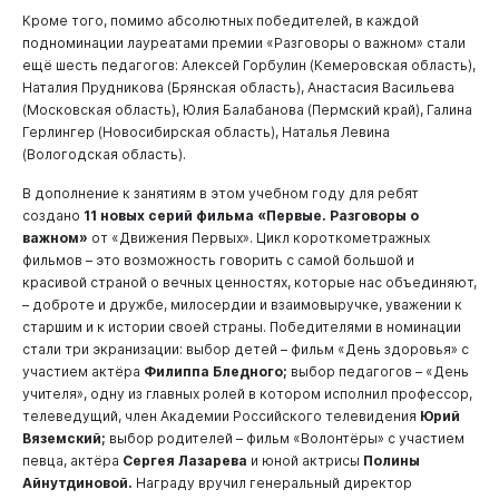
Кроме того, помимо абсолютных победителей, в каждой
подноминации лауреатами премии «Разговоры о важном» стали
ещё шесть педагогов: Алексей Горбулин (Кемеровская область),
Наталия Прудникова (Брянская область), Анастасия Васильева
(Московская область), Юлия Балабанова (Пермский край), Галина
Герлингер (Новосибирская область), Наталья Левина
(Вологодская область).
В дополнение к занятиям в этом учебном году для ребят
создано
11 новых серий фильма «Первые. Разговоры о
важном»
от «Движения Первых». Цикл короткометражных
фильмов – это возможность говорить с самой большой и
красивой страной о вечных ценностях, которые нас объединяют,
– доброте и дружбе, милосердии и взаимовыручке, уважении к
старшим и к истории своей страны. Победителями в номинации
стали три экранизации: выбор детей – фильм «День здоровья» с
участием актёра
Филиппа Бледного;
выбор педагогов – «День
учителя», одну из главных ролей в котором исполнил профессор,
телеведущий, член Академии Российского телевидения
Юрий
Вяземский;
выбор родителей – фильм «Волонтёры» с участием
певца, актёра
Сергея Лазарева
и юной актрисы
Полины
Айнутдиновой.
Награду вручил генеральный директор