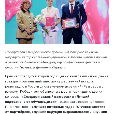
Победителей II Всероссийской премии «Разговоры о важном»
наградили на торжественной церемонии в Москве, которая прошла
в рамках V юбилейного Международного фестиваля детства и
юности «Фестиваль Движения Первых».
Премия проводится второй год с целью выявления и поощрения
граждан и организаций, внёсших существенный вклад в
реализацию в России цикла внеурочных занятий «Разговоры о
важном». Победители объявлены в шести номинациях, две из
которых –
«Создавая важный разговор»
и
«Лучший
видеоанонс от обучающихся»
– оценивал экспертный совет.
Ещё в четырёх –
«Лучшее интервью года»
,
«Лучшее занятие
от партнёров»
,
«Лучший ведущий видеоанонсов»
и
«Лучший