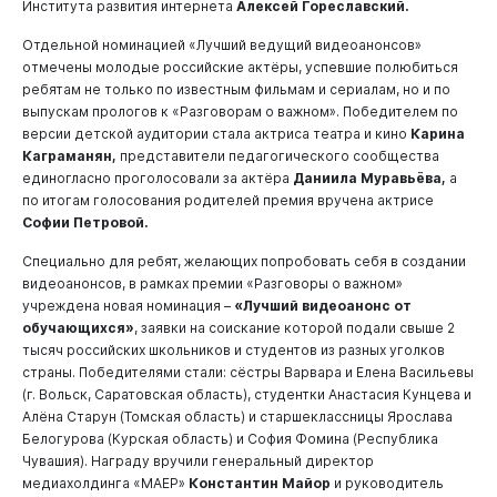
Института развития интернета
Алексей Гореславский.
Отдельной номинацией «Лучший ведущий видеоанонсов»
отмечены молодые российские актёры, успевшие полюбиться
ребятам не только по известным фильмам и сериалам, но и по
выпускам прологов к «Разговорам о важном». Победителем по
версии детской аудитории стала актриса театра и кино
Карина
Каграманян,
представители педагогического сообщества
единогласно проголосовали за актёра
Даниила Муравьёва,
а
по итогам голосования родителей премия вручена актрисе
Софии Петровой.
Специально для ребят, желающих попробовать себя в создании
видеоанонсов, в рамках премии «Разговоры о важном»
учреждена новая номинация –
«Лучший видеоанонс от
обучающихся»
, заявки на соискание которой подали свыше 2
тысяч российских школьников и студентов из разных уголков
страны. Победителями стали: сёстры Варвара и Елена Васильевы
(г. Вольск, Саратовская область), студентки Анастасия Кунцева и
Алёна Старун (Томская область) и старшеклассницы Ярослава
Белогурова (Курская область) и София Фомина (Республика
Чувашия). Награду вручили генеральный директор
медиахолдинга «МАЕР»
Константин Майор
и руководитель