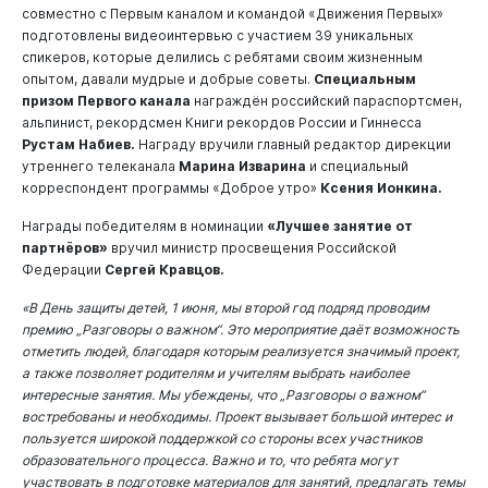
совместно с Первым каналом и командой «Движения Первых»
подготовлены видеоинтервью с участием 39 уникальных
спикеров, которые делились с ребятами своим жизненным
опытом, давали мудрые и добрые советы.
Специальным
призом Первого канала
награждён российский параспортсмен,
альпинист, рекордсмен Книги рекордов России и Гиннесса
Рустам Набиев.
Награду вручили главный редактор дирекции
утреннего телеканала
Марина Изварина
и специальный
корреспондент программы «Доброе утро»
Ксения Ионкина.
Награды победителям в номинации
«Лучшее занятие от
партнёров»
вручил министр просвещения Российской
Федерации
Сергей Кравцов.
«В День защиты детей, 1 июня, мы второй год подряд проводим
премию „Разговоры о важном“. Это мероприятие даёт возможность
отметить людей, благодаря которым реализуется значимый проект,
а также позволяет родителям и учителям выбрать наиболее
интересные занятия. Мы убеждены, что „Разговоры о важном“
востребованы и необходимы. Проект вызывает большой интерес и
пользуется широкой поддержкой со стороны всех участников
образовательного процесса. Важно и то, что ребята могут
участвовать в подготовке материалов для занятий, предлагать темы