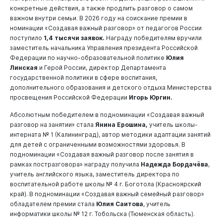
конкретные действия, а также продлить разговор о самом
важном внутри семьи. В 2026 году на соискание премии в
номинации «Создавая важный разговор» от педагогов России
поступило
1,4 тысячи заявок.
Награду победителям вручили
заместитель начальника Управления президента Российской
Федерации по научно-образовательной политике
Юлия
Линская
и Герой России, директор Департамента
государственной политики в сфере воспитания,
дополнительного образования и детского отдыха Министерства
просвещения Российской Федерации
Игорь Юргин.
Абсолютным победителем в подноминации «Создавая важный
разговор на занятии» стала
Янина Ерошина,
учитель школы-
интерната № 1 (Калининград), автор методики адаптации занятий
для детей с ограниченными возможностями здоровья. В
подноминации «Создавая важный разговор после занятия в
рамках постразговора» награду получила
Надежда Бордачёва
,
учитель английского языка, заместитель директора по
воспитательной работе школы № 4 г. Боготола (Красноярский
край). В подноминации «Создавая важный семейный разговор»
обладателем премии стала
Юлия Саитова
, учитель
информатики школы № 12 г. Тобольска (Тюменская область).