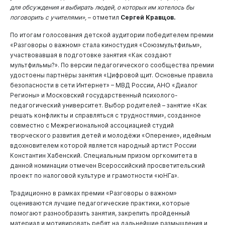
для обсуждения и выбирать людей, о которых им хотелось бы
поговорить с учителями»,
– отметил
Сергей Кравцов.
По итогам голосования детской аудитории победителем премии
«Разговоры о важном» стала киностудия «Союзмультфильм»,
участвовавшая в подготовке занятия «Как создают
мультфильмы?». По версии педагогического сообщества премии
удостоены партнёры занятия «Цифровой щит. Основные правила
безопасности в сети Интернет» – МВД России, АНО «Диалог
Регионы» и Московский государственный психолого-
педагогический университет. Выбор родителей – занятие «Как
решать конфликты и справляться с трудностями», созданное
совместно с Межрегиональной ассоциацией студий
творческого развития детей и молодёжи «Оперение», идейным
вдохновителем которой является народный артист России
Константин Хабенский. Специальным призом оргкомитета в
данной номинации отмечен Всероссийский просветительский
проект по налоговой культуре и грамотности «юНГа».
Традиционно в рамках премии «Разговоры о важном»
оцениваются лучшие педагогические практики, которые
помогают разнообразить занятия, закрепить пройденный
материал и мотивировать ребят на дальнейшие размышления и