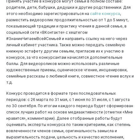
Принять участие в конкурсе могут семьи в полном составе:
родители, дети, бабушки, дедушки и другие родственники. Для
этого необходимо зарегистрироваться на
сайте конкурса
,
разместить видеоролик продолжительностью от 1 до 5 минут,
показывающий традиции и практику чтения в данной семье, в
социальной сети «ВКонтакте» с хештегом
#ЗнаниеЧитаемВсейСемьей и направить ссылку на него через
личный кабинет участника. Также можно передать семейную
книжную эстафету другим семьям, пригласив их к участию в
конкурсе, за что конкурсантам начислятся дополнительные
баллы. Для видеороликов можно использовать различные
художественные приемы, сценическое чтение, инсценировки,
семейные рассказы о любимой книге, совместное чтение вслух и
т.д.
Конкурс проводится в формате трех последовательных
периодов: с 26 марта по 31 мая, с 1 июня по 31 июля, с 1 августа
по 30 сентября. По итогам каждого периода будет сформирован
список лучших работ на основе медиаактивности (отметки «Мне
нравится», комментарии). Далее отобранные работы будут
оценивать эксперты конкурса по таким критериям, как степень
вовлеченности членов семьи, оригинальность замысла и
выразительность подачи, цельность и качество исполнения,