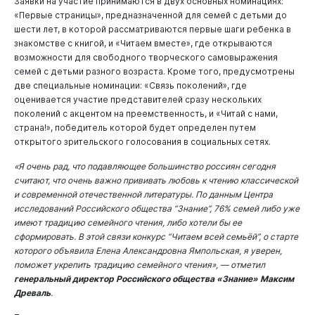
Заявки на участие принимаются в двух основных номинациях:
«Первые страницы», предназначенной для семей с детьми до
шести лет, в которой рассматриваются первые шаги ребенка в
знакомстве с книгой, и «Читаем вместе», где открываются
возможности для свободного творческого самовыражения
семей с детьми разного возраста. Кроме того, предусмотрены
две специальные номинации: «Связь поколений», где
оценивается участие представителей сразу нескольких
поколений с акцентом на преемственность, и «Читай с нами,
страна!», победитель которой будет определен путем
открытого зрительского голосования в социальных сетях.
«Я очень рад, что подавляющее большинство россиян сегодня
считают, что очень важно прививать любовь к чтению классической
и современной отечественной литературы. По данным Центра
исследований Российского общества “Знание”, 76% семей либо уже
имеют традицию семейного чтения, либо хотели бы ее
сформировать. В этой связи конкурс “Читаем всей семьёй”, о старте
которого объявила Елена Александровна Ямпольская, я уверен,
поможет укрепить традицию семейного чтения», — отметил
генеральный директор Российского общества «Знание» Максим
Древаль
.