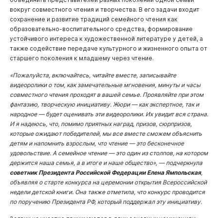
вокруг совместного чтения и творчества. В его задачи входит
сохранение и развитие традиций семейного чтения как
образовательно-воспитательного средства, формирование
устойчивого интереса к художественной литературе у детей, а
также содействие передаче культурного и жизненного опыта от
старшего поколения к младшему через чтение.
«Пожалуйста, включайтесь, читайте вместе, записывайте
видеоролики о том, как замечательные мгновения, минуты и часы
совместного чтения проходят в вашей семье. Проявляйте при этом
фантазию, творческую инициативу. Жюри — как экспертное, так и
народное — будет оценивать эти видеоролики. Их увидит вся страна.
И я надеюсь, что, помимо приятных наград, призов, сюрпризов,
которые ожидают победителей, мы все вместе сможем объяснить
детям и напомнить взрослым, что чтение — это бесконечное
удовольствие. А семейное чтение — это один из столпов, на котором
держится наша семья, а в итоге и наше общество», — подчеркнула
советник Президента Российской Федерации Елена Ямпольская
,
объявляя о старте конкурса на церемонии открытия Всероссийской
недели детской книги. Она также отметила, что конкурс проводится
по поручению Президента РФ, который поддержал эту инициативу.