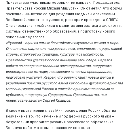
Приветствие участникам мероприятия направил Председатель
Правительства России Михаил Мишустин. Он отметил, что форум
посвящен 90-летию со дня рождения Людмилы Алексеевны
Вербицкой, известного ученого, ректора и президента СПбГУ.
Она внесла значимый вклад в развитие лингвистики и филологии,
системы отечественного образования, в подготовку нового
поколения педагогов.
«Русский – один из самых богатейших и изучаемых языков в мире.
Он является национальным достоянием, сплачивает народы нашей
страны, отражает их традиции, культуру и самобытность.
Правительство уделяет особое внимание этой сфере. Ведется
работа по совершенствованию законодательства, внедрению
инновационных методик, повышению качества преподавания,
подготовке учителей. Уверен, что форум станет новым шагом в
укреплении позиций русского языка как основы духовного единства
многонациональной России и связей с единомышленниками за
рубежом», – подчеркнул Председатель Правительства, чье
приветствие зачитал Сергей Кравцов.
В своем выступлении глава Минпросвещения России обратил
внимание на то, что изучение и поддержка русского языка –
безусловный приоритет развития российского образования.
Большую работу в этом направлении проводят