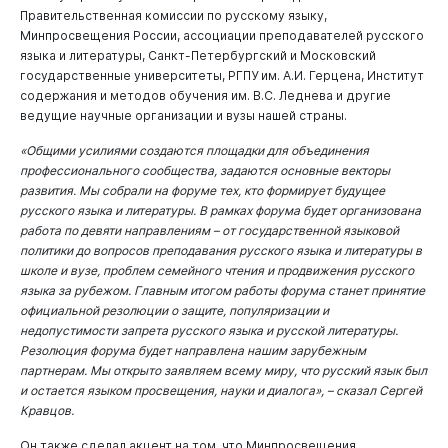
Правительственная комиссии по русскому языку,
Минпросвещения России, ассоциации преподавателей русского
языка и литературы, Санкт-Петербургский и Московский
государственные университеты, РГПУ им. А.И. Герцена, Институт
содержания и методов обучения им. В.С. Леднева и другие
ведущие научные организации и вузы нашей страны.
«Общими усилиями создаются площадки для объединения
профессионального сообщества, задаются основные векторы
развития. Мы собрали на форуме тех, кто формирует будущее
русского языка и литературы. В рамках форума будет организована
работа по девяти направлениям – от государственной языковой
политики до вопросов преподавания русского языка и литературы в
школе и вузе, проблем семейного чтения и продвижения русского
языка за рубежом. Главным итогом работы форума станет принятие
официальной резолюции о защите, популяризации и
недопустимости запрета русского языка и русской литературы.
Резолюция форума будет направлена нашим зарубежным
партнерам. Мы открыто заявляем всему миру, что русский язык был
и остается языком просвещения, науки и диалога», – сказал Сергей
Кравцов.
Он также сделал акцент на том, что Минпросвещения