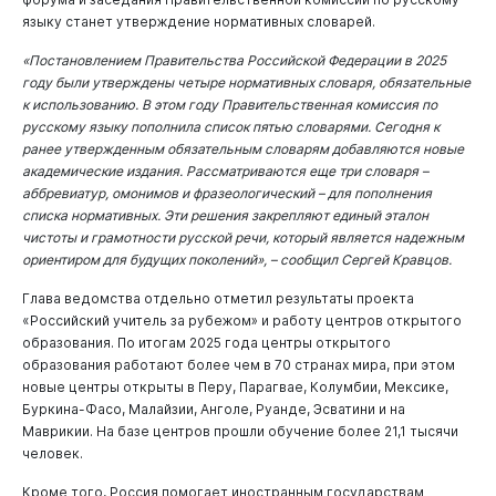
языку станет утверждение нормативных словарей.
«Постановлением Правительства Российской Федерации в 2025
году были утверждены четыре нормативных словаря, обязательные
к использованию. В этом году Правительственная комиссия по
русскому языку пополнила список пятью словарями. Сегодня к
ранее утвержденным обязательным словарям добавляются новые
академические издания. Рассматриваются еще три словаря –
аббревиатур, омонимов и фразеологический – для пополнения
списка нормативных. Эти решения закрепляют единый эталон
чистоты и грамотности русской речи, который является надежным
ориентиром для будущих поколений», – сообщил Сергей Кравцов.
Глава ведомства отдельно отметил результаты проекта
«Российский учитель за рубежом» и работу центров открытого
образования. По итогам 2025 года центры открытого
образования работают более чем в 70 странах мира, при этом
новые центры открыты в Перу, Парагвае, Колумбии, Мексике,
Буркина-Фасо, Малайзии, Анголе, Руанде, Эсватини и на
Маврикии. На базе центров прошли обучение более 21,1 тысячи
человек.
Кроме того, Россия помогает иностранным государствам