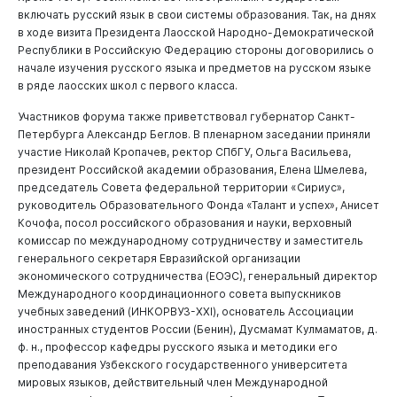
включать русский язык в свои системы образования. Так, на днях
в ходе визита Президента Лаосской Народно-Демократической
Республики в Российскую Федерацию стороны договорились о
начале изучения русского языка и предметов на русском языке
в ряде лаосских школ с первого класса.
Участников форума также приветствовал губернатор Санкт-
Петербурга Александр Беглов. В пленарном заседании приняли
участие Николай Кропачев, ректор СПбГУ, Ольга Васильева,
президент Российской академии образования, Елена Шмелева,
председатель Совета федеральной территории «Сириус»,
руководитель Образовательного Фонда «Талант и успех», Анисет
Кочофа, посол российского образования и науки, верховный
комиссар по международному сотрудничеству и заместитель
генерального секретаря Евразийской организации
экономического сотрудничества (ЕОЭС), генеральный директор
Международного координационного совета выпускников
учебных заведений (ИНКОРВУЗ-XXI), основатель Ассоциации
иностранных студентов России (Бенин), Дусмамат Кулмаматов, д.
ф. н., профессор кафедры русского языка и методики его
преподавания Узбекского государственного университета
мировых языков, действительный член Международной