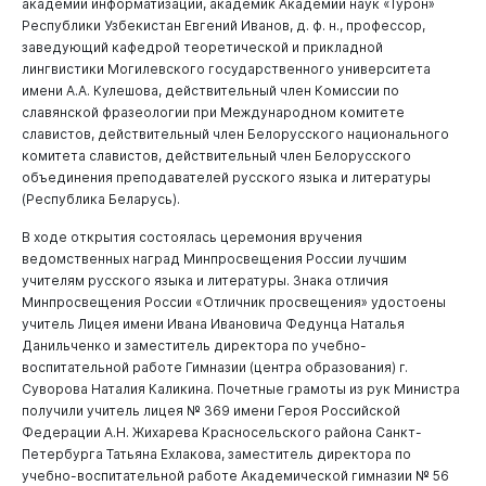
академии информатизации, академик Академии наук «Турон»
Республики Узбекистан Евгений Иванов, д. ф. н., профессор,
заведующий кафедрой теоретической и прикладной
лингвистики Могилевского государственного университета
имени А.А. Кулешова, действительный член Комиссии по
славянской фразеологии при Международном комитете
славистов, действительный член Белорусского национального
комитета славистов, действительный член Белорусского
объединения преподавателей русского языка и литературы
(Республика Беларусь).
В ходе открытия состоялась церемония вручения
ведомственных наград Минпросвещения России лучшим
учителям русского языка и литературы. Знака отличия
Минпросвещения России «Отличник просвещения» удостоены
учитель Лицея имени Ивана Ивановича Федунца Наталья
Данильченко и заместитель директора по учебно-
воспитательной работе Гимназии (центра образования) г.
Суворова Наталия Каликина. Почетные грамоты из рук Министра
получили учитель лицея № 369 имени Героя Российской
Федерации А.Н. Жихарева Красносельского района Санкт-
Петербурга Татьяна Ехлакова, заместитель директора по
учебно-воспитательной работе Академической гимназии № 56