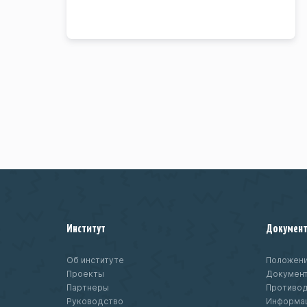
Институт
Докумен
Об институте
Положени
Проекты
Докумен
Партнеры
Противод
Руководство
Информац