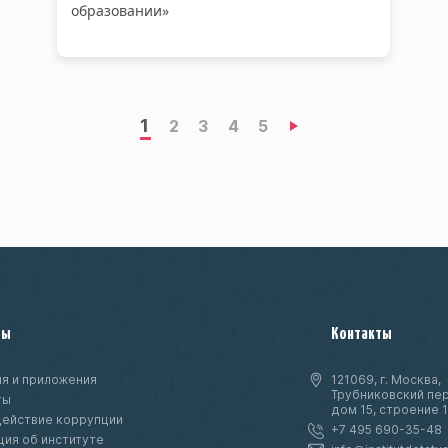
образовании»
1
2
3
4
5
ты
Контакты
я и приложения
121069, г. Москва,
Трубниковский пер
ты
дом 15, строение 1
ействие коррупции
+7 495 690-35-48
ия об институте