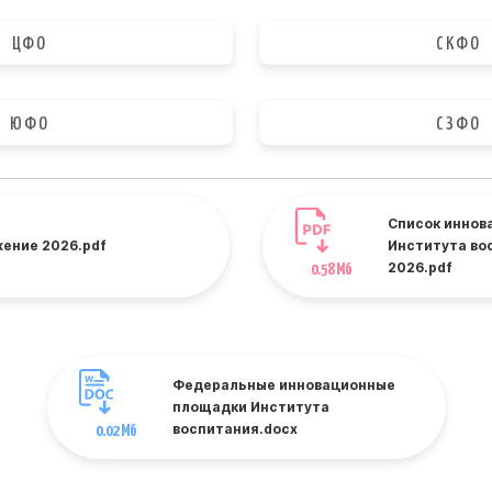
ЦФО
СКФО
ЮФО
СЗФО
Список иннов
ение 2026.pdf
Института во
0.58 Мб
2026.pdf
Федеральные инновационные
площадки Института
0.02 Мб
воспитания.docx