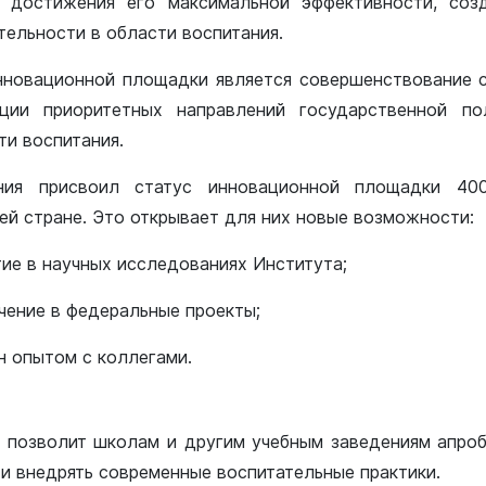
 достижения его максимальной эффективности, соз
тельности в области воспитания.
новационной площадки является совершенствование 
ции приоритетных направлений государственной по
ти воспитания.
ния присвоил статус инновационной площадки 40
ей стране. Это открывает для них новые возможности:
тие в научных исследованиях Института;
чение в федеральные проекты;
н опытом с коллегами.
с позволит школам и другим учебным заведениям апро
и внедрять современные воспитательные практики.