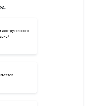
од.
и деструктивного
пасной
льтатов