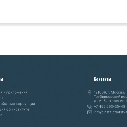
ты
Контакты
я и приложения
121069, г. Москва,
Трубниковский пер
ты
дом 15, строение 1
ействие коррупции
+7 495 690-35-48
ия об институте
info@institutdetstva
нс