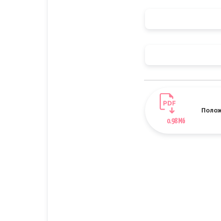
Полож
0.98 Мб