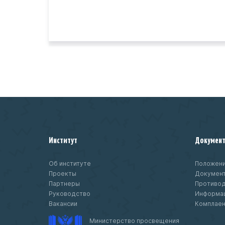
Институт
Докумен
Об институте
Положени
Проекты
Докумен
Партнеры
Противод
Руководство
Информац
Вакансии
Комплае
Министерство просвещения