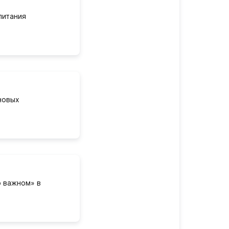
питания
новых
 важном» в