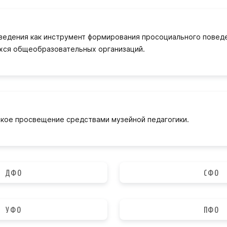
ведения как инструмент формирования просоциального повед
ся общеобразовательных организаций.
кое просвещение средствами музейной педагогики.
ДФО
СФО
УФО
ПФО