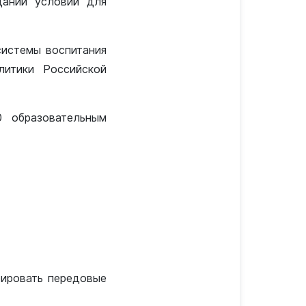
дании условий для
системы воспитания
литики Российской
0 образовательным
бировать передовые