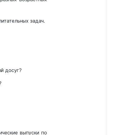
итательных задач.
ый досуг?
?
ические выпуски по