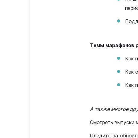
пери
Подд
Темы марафонов р
Как 
Как 
Как 
А также многое дру
Смотреть выпуски
Следите за обновл